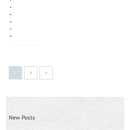
1
2
New Posts